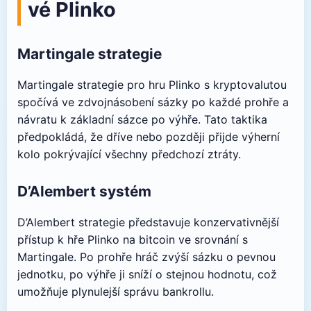
vé Plinko
Martingale strategie
Martingale strategie pro hru Plinko s kryptovalutou
spočívá ve zdvojnásobení sázky po každé prohře a
návratu k základní sázce po výhře. Tato taktika
předpokládá, že dříve nebo později přijde výherní
kolo pokrývající všechny předchozí ztráty.
D’Alembert systém
D’Alembert strategie představuje konzervativnější
přístup k hře Plinko na bitcoin ve srovnání s
Martingale. Po prohře hráč zvýší sázku o pevnou
jednotku, po výhře ji sníží o stejnou hodnotu, což
umožňuje plynulejší správu bankrollu.