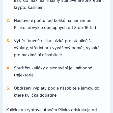
BTC do maximální sumy stanovené konkrétním
krypto kasinem
Nastavení počtu řad kolíků na herním poli
Plinko, obvykle dostupných od 8 do 16 řad
Výběr úrovně rizika: nízká pro stabilnější
výplaty, střední pro vyvážený poměr, vysoká
pro maximální násobitelé
Spuštění kuličky a sledování její náhodné
trajektorie
Obdržení výplaty podle násobitelé jamky, do
které kulička dopadne
Kulička v kryptovalutovém Plinko odskakuje od