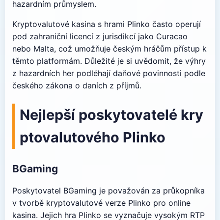
hazardním průmyslem.
Kryptovalutové kasina s hrami Plinko často operují
pod zahraniční licencí z jurisdikcí jako Curacao
nebo Malta, což umožňuje českým hráčům přístup k
těmto platformám. Důležité je si uvědomit, že výhry
z hazardních her podléhají daňové povinnosti podle
českého zákona o daních z příjmů.
Nejlepší poskytovatelé kry
ptovalutového Plinko
BGaming
Poskytovatel BGaming je považován za průkopníka
v tvorbě kryptovalutové verze Plinko pro online
kasina. Jejich hra Plinko se vyznačuje vysokým RTP