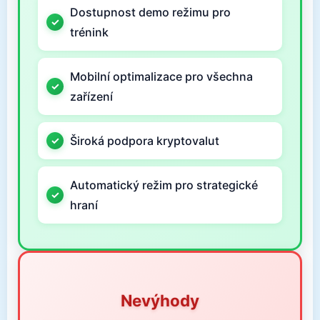
Dostupnost demo režimu pro
trénink
Mobilní optimalizace pro všechna
zařízení
Široká podpora kryptovalut
Automatický režim pro strategické
hraní
Nevýhody