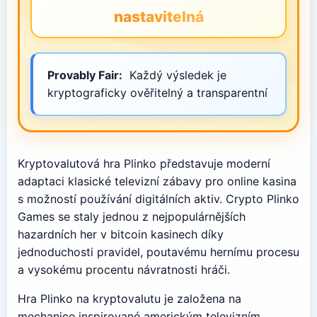
nastavitelná
Provably Fair:
Každý výsledek je
kryptograficky ověřitelný a transparentní
Kryptovalutová hra Plinko představuje moderní
adaptaci klasické televizní zábavy pro online kasina
s možností používání digitálních aktiv. Crypto Plinko
Games se staly jednou z nejpopulárnějších
hazardních her v bitcoin kasinech díky
jednoduchosti pravidel, poutavému hernímu procesu
a vysokému procentu návratnosti hráči.
Hra Plinko na kryptovalutu je založena na
mechanice inspirované americkým televizním