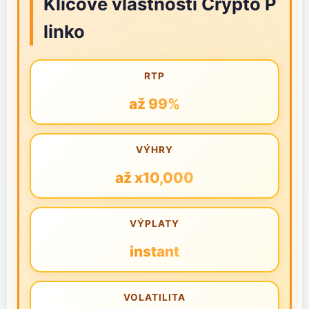
Klíčové vlastnosti Crypto P
linko
RTP
až 99%
VÝHRY
až x10,000
VÝPLATY
instant
VOLATILITA