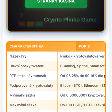
STRÁNKY KASINA
CHARAKTERISTIKA
POPIS
Název hry
Plinko - kryptovalutová verze
Hlavní poskytovatelé
BGaming, Spribe, Smartsoft Ga
RTP (míra návratnosti)
Od 96.25% do 99.16% dle posky
Podporované kryptovaluty
Bitcoin (BTC), Ethereum (ETH),
Minimální sázka
Od 0.00000001 kryptovaluty /
Maximální sázka
Do 100 USD / 1 BTC (závisí na 