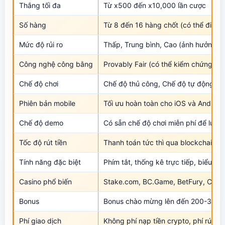
Thắng tối đa
Từ x500 đến x10,000 lần cược
Số hàng
Từ 8 đến 16 hàng chốt (có thể điều c
Mức độ rủi ro
Thấp, Trung bình, Cao (ảnh hưởng đ
Công nghệ công bằng
Provably Fair (có thể kiểm chứng t
Chế độ chơi
Chế độ thủ công, Chế độ tự động
Phiên bản mobile
Tối ưu hoàn toàn cho iOS và Android
Chế độ demo
Có sẵn chế độ chơi miễn phí để luyệ
Tốc độ rút tiền
Thanh toán tức thì qua blockchain (
Tính năng đặc biệt
Phím tắt, thống kê trực tiếp, biểu đồ
Casino phổ biến
Stake.com, BC.Game, BetFury, CoinPo
Bonus
Bonus chào mừng lên đến 200-350%,
Phí giao dịch
Không phí nạp tiền crypto, phí rút ti