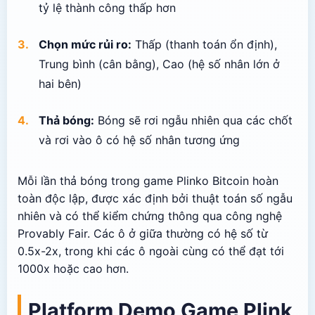
tỷ lệ thành công thấp hơn
Chọn mức rủi ro:
Thấp (thanh toán ổn định),
Trung bình (cân bằng), Cao (hệ số nhân lớn ở
hai bên)
Thả bóng:
Bóng sẽ rơi ngẫu nhiên qua các chốt
và rơi vào ô có hệ số nhân tương ứng
Mỗi lần thả bóng trong game Plinko Bitcoin hoàn
toàn độc lập, được xác định bởi thuật toán số ngẫu
nhiên và có thể kiểm chứng thông qua công nghệ
Provably Fair. Các ô ở giữa thường có hệ số từ
0.5x-2x, trong khi các ô ngoài cùng có thể đạt tới
1000x hoặc cao hơn.
Platform Demo Game Plink