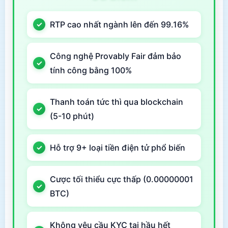
RTP cao nhất ngành lên đến 99.16%
Công nghệ Provably Fair đảm bảo
tính công bằng 100%
Thanh toán tức thì qua blockchain
(5-10 phút)
Hỗ trợ 9+ loại tiền điện tử phổ biến
Cược tối thiểu cực thấp (0.00000001
BTC)
Không yêu cầu KYC tại hầu hết