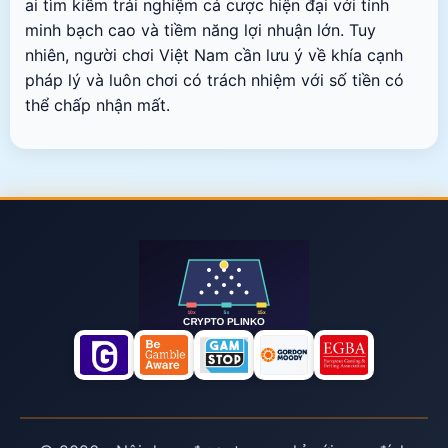
ai tìm kiếm trải nghiệm cá cược hiện đại với tính
minh bạch cao và tiềm năng lợi nhuận lớn. Tuy
nhiên, người chơi Việt Nam cần lưu ý về khía cạnh
pháp lý và luôn chơi có trách nhiệm với số tiền có
thể chấp nhận mất.