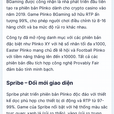
BGaming được công nhận là nhà phát triển đầu tiên
tạo ra phiên bản Plinko dành cho crypto casino vào
năm 2019. Game Plinko BGaming sở hữu RTP ấn
tượng 99%, cho phép người chơi điều chỉnh từ 8-16
hàng chốt và ba mức độ rủi ro khác nhau.
Công ty đã mở rộng danh mục với các phiên bản
đặc biệt như Plinko XY với hệ số nhân tối đa x1000,
Easter Plinko mang chủ đề lễ hội và Football Plinko
với tiềm năng thắng lên đến x10000. Tất cả các
phiên bản đều tích hợp công nghệ Provably Fair
đảm bảo tính minh bạch.
Spribe – Đổi mới giao diện
Spribe phát triển phiên bản Plinko độc đáo với thiết
kế dọc phù hợp cho thiết bị di động và RTP từ 97-
99%. Game của Spribe nổi bật với hệ thống màu sắc
trực quan: xanh lá (rủi ro thấp), vàng (rủi ro trung