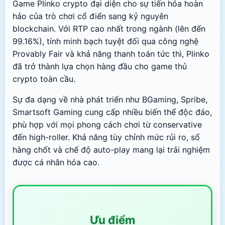
Game Plinko crypto đại diện cho sự tiến hóa hoàn
hảo của trò chơi cổ điển sang kỷ nguyên
blockchain. Với RTP cao nhất trong ngành (lên đến
99.16%), tính minh bạch tuyệt đối qua công nghệ
Provably Fair và khả năng thanh toán tức thì, Plinko
đã trở thành lựa chọn hàng đầu cho game thủ
crypto toàn cầu.
Sự đa dạng về nhà phát triển như BGaming, Spribe,
Smartsoft Gaming cung cấp nhiều biến thể độc đáo,
phù hợp với mọi phong cách chơi từ conservative
đến high-roller. Khả năng tùy chỉnh mức rủi ro, số
hàng chốt và chế độ auto-play mang lại trải nghiệm
được cá nhân hóa cao.
Ưu điểm