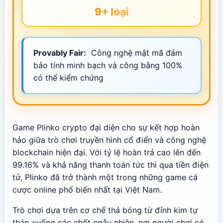
9+ loại
Provably Fair:
Công nghệ mật mã đảm
bảo tính minh bạch và công bằng 100%
có thể kiểm chứng
Game Plinko crypto đại diện cho sự kết hợp hoàn
hảo giữa trò chơi truyền hình cổ điển và công nghệ
blockchain hiện đại. Với tỷ lệ hoàn trả cao lên đến
99.16% và khả năng thanh toán tức thì qua tiền điện
tử, Plinko đã trở thành một trong những game cá
cược online phổ biến nhất tại Việt Nam.
Trò chơi dựa trên cơ chế thả bóng từ đỉnh kim tự
tháp xuống các chốt ngẫu nhiên, nơi người chơi có