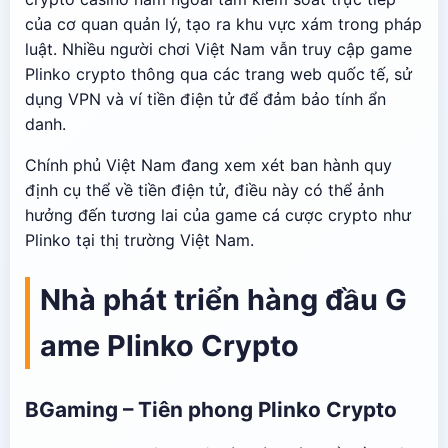
của cơ quan quản lý, tạo ra khu vực xám trong pháp
luật. Nhiều người chơi Việt Nam vẫn truy cập game
Plinko crypto thông qua các trang web quốc tế, sử
dụng VPN và ví tiền điện tử để đảm bảo tính ẩn
danh.
Chính phủ Việt Nam đang xem xét ban hành quy
định cụ thể về tiền điện tử, điều này có thể ảnh
hưởng đến tương lai của game cá cược crypto như
Plinko tại thị trường Việt Nam.
Nhà phát triển hàng đầu G
ame Plinko Crypto
BGaming – Tiên phong Plinko Crypto