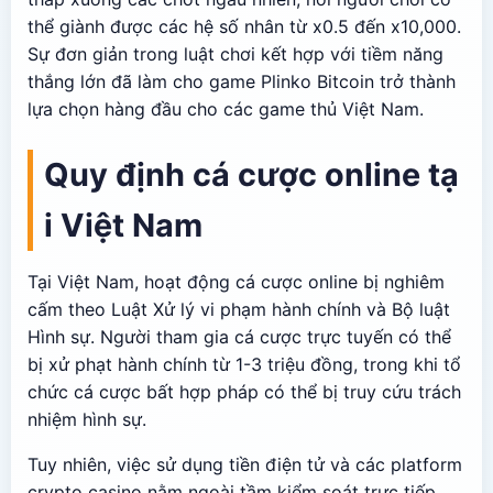
thể giành được các hệ số nhân từ x0.5 đến x10,000.
Sự đơn giản trong luật chơi kết hợp với tiềm năng
thắng lớn đã làm cho game Plinko Bitcoin trở thành
lựa chọn hàng đầu cho các game thủ Việt Nam.
Quy định cá cược online tạ
i Việt Nam
Tại Việt Nam, hoạt động cá cược online bị nghiêm
cấm theo Luật Xử lý vi phạm hành chính và Bộ luật
Hình sự. Người tham gia cá cược trực tuyến có thể
bị xử phạt hành chính từ 1-3 triệu đồng, trong khi tổ
chức cá cược bất hợp pháp có thể bị truy cứu trách
nhiệm hình sự.
Tuy nhiên, việc sử dụng tiền điện tử và các platform
crypto casino nằm ngoài tầm kiểm soát trực tiếp