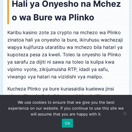
Hali ya Onyesho na Mchez
o wa Bure wa Plinko
Karibu kasino zote za crypto na mchezo wa Plinko
zinatoa hali ya onyesho la bure, ikiruhusu wachezaji
wapya kujifunza utaratibu wa mchezo bila hatari ya
kupoteza pesa za kweli. Toleo la onyesho la Plinko
ya sarafu za dijiti ni sawa na toleo la kulipa kwa
vipimo vyote, zikijumuisha RTP, idadi ya safu,
viwango vya hatari na vizidishi vya malipo.
Kucheza Plinko ya bure kunasaidia kuelewa jinsi
mipangilio mbalimbali inavyoathiri volatility na
We use cookies to ensure that we give you the best
malipo yanayowezekana, kupima mikakati
experience on our website. If you continue to use this site we
mbalimbali ya usimamizi wa bankroll na kuzoea
will assume that you are happy with it.
kiolesura na vipengele vya toleo maalum la mchezo
🇰🇪
✕
Kiswahili
▼
Ok
kabla ya kuweka amana ya kweli.