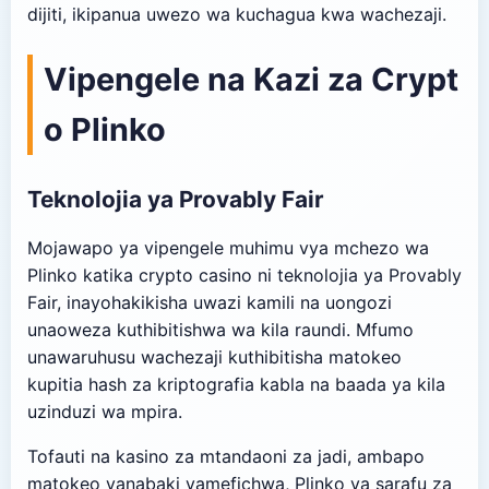
dijiti, ikipanua uwezo wa kuchagua kwa wachezaji.
Vipengele na Kazi za Crypt
o Plinko
Teknolojia ya Provably Fair
Mojawapo ya vipengele muhimu vya mchezo wa
Plinko katika crypto casino ni teknolojia ya Provably
Fair, inayohakikisha uwazi kamili na uongozi
unaoweza kuthibitishwa wa kila raundi. Mfumo
unawaruhusu wachezaji kuthibitisha matokeo
kupitia hash za kriptografia kabla na baada ya kila
uzinduzi wa mpira.
Tofauti na kasino za mtandaoni za jadi, ambapo
matokeo yanabaki yamefichwa, Plinko ya sarafu za