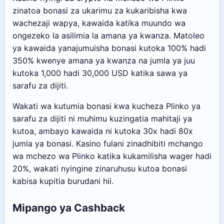
zinatoa bonasi za ukarimu za kukaribisha kwa
wachezaji wapya, kawaida katika muundo wa
ongezeko la asilimia la amana ya kwanza. Matoleo
ya kawaida yanajumuisha bonasi kutoka 100% hadi
350% kwenye amana ya kwanza na jumla ya juu
kutoka 1,000 hadi 30,000 USD katika sawa ya
sarafu za dijiti.
Wakati wa kutumia bonasi kwa kucheza Plinko ya
sarafu za dijiti ni muhimu kuzingatia mahitaji ya
kutoa, ambayo kawaida ni kutoka 30x hadi 80x
jumla ya bonasi. Kasino fulani zinadhibiti mchango
wa mchezo wa Plinko katika kukamilisha wager hadi
20%, wakati nyingine zinaruhusu kutoa bonasi
kabisa kupitia burudani hii.
Mipango ya Cashback