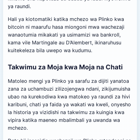
ya raundi.
Hali ya kiotomatiki katika mchezo wa Plinko kwa
bitcoin ni maarufu hasa miongoni mwa wachezaji
wanaotumia mikakati ya usimamizi wa bankroll,
kama vile Martingale au D’Alembert, ikinaruhusu
kuitekeleza bila uwepo wa kudumu.
Takwimu za Moja kwa Moja na Chati
Matoleo mengi ya Plinko ya sarafu za dijiti yanatoa
zana za uchambuzi zilizojengwa ndani, zikijumuisha
ubao na kurekodiwa kwa matokeo ya raundi za hivi
karibuni, chati ya faida ya wakati wa kweli, onyesho
la historia ya vizidishi na takwimu za kuingia kwa
vipira katika maeneo mbalimbali ya uwanda wa
mchezo.