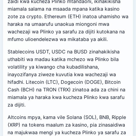
zaidi kwa kucheza Plinko mtandaoni, ikihakikisha
miamala salama na msaada mpana katika kasino
zote za crypto. Ethereum (ETH) inatoa uhamisho wa
haraka na umaarufu unaokua miongoni mwa
wachezaji wa Plinko ya sarafu za dijiti kutokana na
mfumo ulioendelezwa wa mikataba ya akili.
Stablecoins USDT, USDC na BUSD zinahakikisha
uthabiti wa madau katika mchezo wa Plinko bila
volatility ya kiwango cha kubadilishana,
inayozifanya ziweze kuvutia kwa wachezaji wa
hifadhi. Litecoin (LTC), Dogecoin (DOGE), Bitcoin
Cash (BCH) na TRON (TRX) zinatoa ada za chini na
miamala ya haraka kwa kucheza Plinko kwa sarafu
za dijiti.
Altcoins mpya, kama vile Solana (SOL), BNB, Ripple
(XRP) na tokens maalum za kasino, pia zinasaidiwa
na majukwaa mengi ya kucheza Plinko ya sarafu za