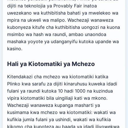
dijiti na teknolojia ya Provably Fair inatoa
uwezekano wa kuthibitisha bahati ya mwelekeo wa
mpira na ukweli wa malipo. Wachezaji wanaweza
kubonyeza kitufe cha kuthibitisha uongozi na kuona
msimbo wa hash wa raundi, ambao unaondoa
mashaka yoyote ya udanganyifu kutoka upande wa
kasino.
Hali ya Kiotomatiki ya Mchezo
Kitendakazi cha mchezo wa kiotomatiki katika
Plinko kwa sarafu za dijiti kinaruhusu kuweka idadi
fulani ya raundi kutoka 10 hadi 1000 na kuzindua
vipira kiotomatiki bila uingiliaji kati wa mkono.
Wachezaji wanaweza kupanga masharti ya
kusimama kwa mchezo wa kiotomatiki: wakati wa
kufikia jumla fulani ya ushindi, wakati wa kufikia
kikomo cha kupoteza au baada ya idadi iliyowekwa