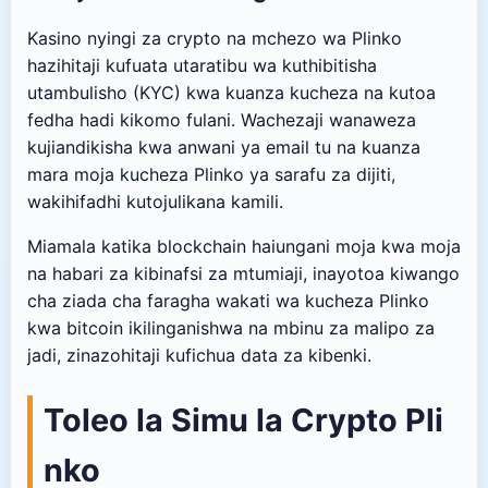
Kasino nyingi za crypto na mchezo wa Plinko
hazihitaji kufuata utaratibu wa kuthibitisha
utambulisho (KYC) kwa kuanza kucheza na kutoa
fedha hadi kikomo fulani. Wachezaji wanaweza
kujiandikisha kwa anwani ya email tu na kuanza
mara moja kucheza Plinko ya sarafu za dijiti,
wakihifadhi kutojulikana kamili.
Miamala katika blockchain haiungani moja kwa moja
na habari za kibinafsi za mtumiaji, inayotoa kiwango
cha ziada cha faragha wakati wa kucheza Plinko
kwa bitcoin ikilinganishwa na mbinu za malipo za
jadi, zinazohitaji kufichua data za kibenki.
Toleo la Simu la Crypto Pli
nko