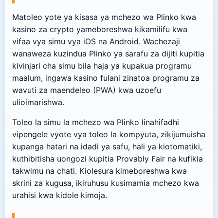
Matoleo yote ya kisasa ya mchezo wa Plinko kwa
kasino za crypto yameboreshwa kikamilifu kwa
vifaa vya simu vya iOS na Android. Wachezaji
wanaweza kuzindua Plinko ya sarafu za dijiti kupitia
kivinjari cha simu bila haja ya kupakua programu
maalum, ingawa kasino fulani zinatoa programu za
wavuti za maendeleo (PWA) kwa uzoefu
ulioimarishwa.
Toleo la simu la mchezo wa Plinko linahifadhi
vipengele vyote vya toleo la kompyuta, zikijumuisha
kupanga hatari na idadi ya safu, hali ya kiotomatiki,
kuthibitisha uongozi kupitia Provably Fair na kufikia
takwimu na chati. Kiolesura kimeboreshwa kwa
skrini za kugusa, ikiruhusu kusimamia mchezo kwa
urahisi kwa kidole kimoja.