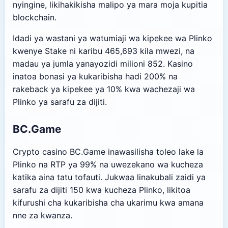
nyingine, likihakikisha malipo ya mara moja kupitia
blockchain.
Idadi ya wastani ya watumiaji wa kipekee wa Plinko
kwenye Stake ni karibu 465,693 kila mwezi, na
madau ya jumla yanayozidi milioni 852. Kasino
inatoa bonasi ya kukaribisha hadi 200% na
rakeback ya kipekee ya 10% kwa wachezaji wa
Plinko ya sarafu za dijiti.
BC.Game
Crypto casino BC.Game inawasilisha toleo lake la
Plinko na RTP ya 99% na uwezekano wa kucheza
katika aina tatu tofauti. Jukwaa linakubali zaidi ya
sarafu za dijiti 150 kwa kucheza Plinko, likitoa
kifurushi cha kukaribisha cha ukarimu kwa amana
nne za kwanza.