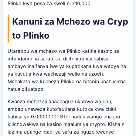
Plinko kwa pesa za kweli ni x10,000.
Kanuni za Mchezo wa Cryp
to Plinko
Utaratibu wa mchezo wa Plinko katika kasino za
mtandaoni na sarafu za dijiti ni rahisi kabisa,
ambayo inaifanya iwe ya kupatikana kwa wapya na
ya kuvutia kwa wachezaji walio na uzoefu.
Mchakato wa kucheza Plinko na bitcoin unahusisha
hatua zifuatazo:
Kwanza mchezaji anachagua ukubwa wa dau,
ambao unaweza kutofautiana kutoka kwa chini
kabisa ya 0.00000001 BTC hadi kiwango cha juu
kilichowekwa na kasino maalum ya crypto. Kisha ni
lazima apange idadi ya safu za nguzo kwenye