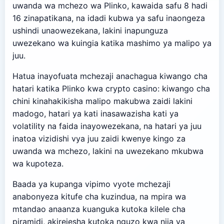
uwanda wa mchezo wa Plinko, kawaida safu 8 hadi
16 zinapatikana, na idadi kubwa ya safu inaongeza
ushindi unaowezekana, lakini inapunguza
uwezekano wa kuingia katika mashimo ya malipo ya
juu.
Hatua inayofuata mchezaji anachagua kiwango cha
hatari katika Plinko kwa crypto casino: kiwango cha
chini kinahakikisha malipo makubwa zaidi lakini
madogo, hatari ya kati inasawazisha kati ya
volatility na faida inayowezekana, na hatari ya juu
inatoa vizidishi vya juu zaidi kwenye kingo za
uwanda wa mchezo, lakini na uwezekano mkubwa
wa kupoteza.
Baada ya kupanga vipimo vyote mchezaji
anabonyeza kitufe cha kuzindua, na mpira wa
mtandao anaanza kuanguka kutoka kilele cha
piramidi, akirejesha kutoka nguzo kwa njia ya