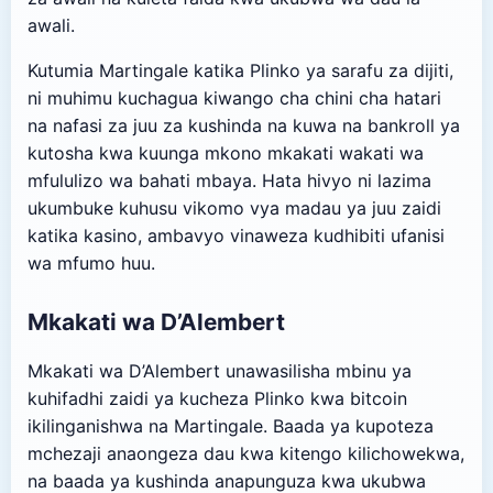
awali.
Kutumia Martingale katika Plinko ya sarafu za dijiti,
ni muhimu kuchagua kiwango cha chini cha hatari
na nafasi za juu za kushinda na kuwa na bankroll ya
kutosha kwa kuunga mkono mkakati wakati wa
mfululizo wa bahati mbaya. Hata hivyo ni lazima
ukumbuke kuhusu vikomo vya madau ya juu zaidi
katika kasino, ambavyo vinaweza kudhibiti ufanisi
wa mfumo huu.
Mkakati wa D’Alembert
Mkakati wa D’Alembert unawasilisha mbinu ya
kuhifadhi zaidi ya kucheza Plinko kwa bitcoin
ikilinganishwa na Martingale. Baada ya kupoteza
mchezaji anaongeza dau kwa kitengo kilichowekwa,
na baada ya kushinda anapunguza kwa ukubwa