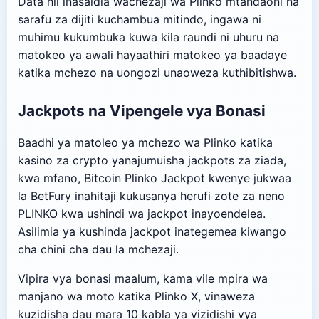
Data hii inasaidia wachezaji wa Plinko mtandaoni na
sarafu za dijiti kuchambua mitindo, ingawa ni
muhimu kukumbuka kuwa kila raundi ni uhuru na
matokeo ya awali hayaathiri matokeo ya baadaye
katika mchezo na uongozi unaoweza kuthibitishwa.
Jackpots na Vipengele vya Bonasi
Baadhi ya matoleo ya mchezo wa Plinko katika
kasino za crypto yanajumuisha jackpots za ziada,
kwa mfano, Bitcoin Plinko Jackpot kwenye jukwaa
la BetFury inahitaji kukusanya herufi zote za neno
PLINKO kwa ushindi wa jackpot inayoendelea.
Asilimia ya kushinda jackpot inategemea kiwango
cha chini cha dau la mchezaji.
Vipira vya bonasi maalum, kama vile mpira wa
manjano wa moto katika Plinko X, vinaweza
kuzidisha dau mara 10 kabla ya vizidishi vya