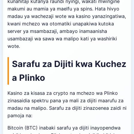
kunahitaji kufanya raundi nyingi, wakati mwingine
makumi au mamia ya maelfu ya spins. Hata hivyo
madau ya wachezaji wote wa kasino yanazingatiwa,
kwani mchezo wa otomatiki unapakiwa kutoka
server ya msambazaji, ambayo inamaanisha
usambazaji wa sawa wa malipo kati ya washiriki
wote.
Sarafu za Dijiti kwa Kuchez
a Plinko
Kasino za kisasa za crypto na mchezo wa Plinko
zinasaidia spektru pana ya mali za dijiti maarufu za
madau na malipo. Sarafu za dijiti zinazoenea zaidi ni
pamoja na:
Bitcoin (BTC) inabaki sarafu ya dijiti inayopendwa