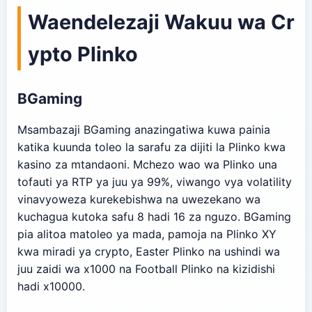
Waendelezaji Wakuu wa Cr
ypto Plinko
BGaming
Msambazaji BGaming anazingatiwa kuwa painia
katika kuunda toleo la sarafu za dijiti la Plinko kwa
kasino za mtandaoni. Mchezo wao wa Plinko una
tofauti ya RTP ya juu ya 99%, viwango vya volatility
vinavyoweza kurekebishwa na uwezekano wa
kuchagua kutoka safu 8 hadi 16 za nguzo. BGaming
pia alitoa matoleo ya mada, pamoja na Plinko XY
kwa miradi ya crypto, Easter Plinko na ushindi wa
juu zaidi wa x1000 na Football Plinko na kizidishi
hadi x10000.