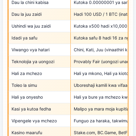
Dau la chini kabisa
Kutoka 0.00000001 ya sarafu za
Dau la juu zaidi
Hadi 100 USD / 1 BTC (inatege
Ushindi wa juu zaidi
Kutoka x500 hadi x10,000 wa
Idadi ya safu
Kutoka safu 8 hadi 16 za nguz
Viwango vya hatari
Chini, Kati, Juu (vinaathiri kuto
Teknolojia ya uongozi
Provably Fair (uongozi unaowez
Hali za mchezo
Hali ya mkono, Hali ya kiotomat
Toleo la simu
Uboreshaji kamili kwa vifaa vy
Hali ya onyesho
Hali ya bure ya mchezo kwa ma
Kasi ya kutoa fedha
Malipo ya mara moja kupitia bl
Vipengele vya mchezo
Funguo za haraka, takwimu za m
Kasino maarufu
Stake.com, BC.Game, BetFury, 