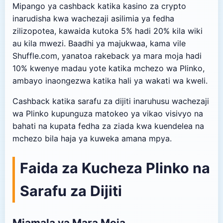
Mipango ya cashback katika kasino za crypto
inarudisha kwa wachezaji asilimia ya fedha
zilizopotea, kawaida kutoka 5% hadi 20% kila wiki
au kila mwezi. Baadhi ya majukwaa, kama vile
Shuffle.com, yanatoa rakeback ya mara moja hadi
10% kwenye madau yote katika mchezo wa Plinko,
ambayo inaongezwa katika hali ya wakati wa kweli.
Cashback katika sarafu za dijiti inaruhusu wachezaji
wa Plinko kupunguza matokeo ya vikao visivyo na
bahati na kupata fedha za ziada kwa kuendelea na
mchezo bila haja ya kuweka amana mpya.
Faida za Kucheza Plinko na
Sarafu za Dijiti
Miamala ya Mara Moja