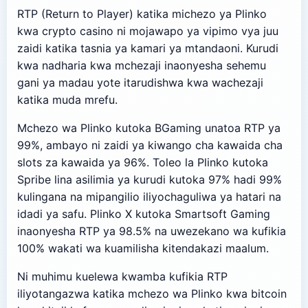
RTP (Return to Player) katika michezo ya Plinko
kwa crypto casino ni mojawapo ya vipimo vya juu
zaidi katika tasnia ya kamari ya mtandaoni. Kurudi
kwa nadharia kwa mchezaji inaonyesha sehemu
gani ya madau yote itarudishwa kwa wachezaji
katika muda mrefu.
Mchezo wa Plinko kutoka BGaming unatoa RTP ya
99%, ambayo ni zaidi ya kiwango cha kawaida cha
slots za kawaida ya 96%. Toleo la Plinko kutoka
Spribe lina asilimia ya kurudi kutoka 97% hadi 99%
kulingana na mipangilio iliyochaguliwa ya hatari na
idadi ya safu. Plinko X kutoka Smartsoft Gaming
inaonyesha RTP ya 98.5% na uwezekano wa kufikia
100% wakati wa kuamilisha kitendakazi maalum.
Ni muhimu kuelewa kwamba kufikia RTP
iliyotangazwa katika mchezo wa Plinko kwa bitcoin