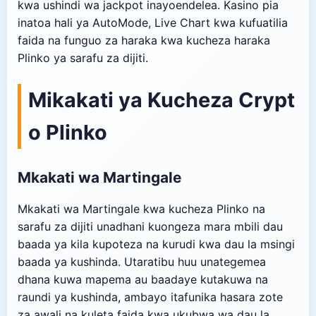
kwa ushindi wa jackpot inayoendelea. Kasino pia
inatoa hali ya AutoMode, Live Chart kwa kufuatilia
faida na funguo za haraka kwa kucheza haraka
Plinko ya sarafu za dijiti.
Mikakati ya Kucheza Crypt
o Plinko
Mkakati wa Martingale
Mkakati wa Martingale kwa kucheza Plinko na
sarafu za dijiti unadhani kuongeza mara mbili dau
baada ya kila kupoteza na kurudi kwa dau la msingi
baada ya kushinda. Utaratibu huu unategemea
dhana kuwa mapema au baadaye kutakuwa na
raundi ya kushinda, ambayo itafunika hasara zote
za awali na kuleta faida kwa ukubwa wa dau la