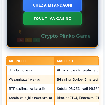
CHEZA MTANDAONI
TOVUTI YA CASINO
KIPENGELE
MAELEZO
Jina la mchezo
Plinko - toleo la sarafu za dijiti
Wasambazaji wakuu
BGaming, Spribe, Smartsoft G
RTP (asilimia ya kurudi)
Kutoka 96.25% hadi 99.16% kul
Sarafu za dijiti zinazotumika
Bitcoin (BTC), Ethereum (ETH)