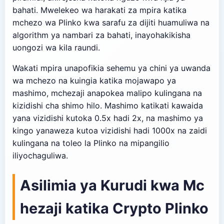
bahati. Mwelekeo wa harakati za mpira katika
mchezo wa Plinko kwa sarafu za dijiti huamuliwa na
algorithm ya nambari za bahati, inayohakikisha
uongozi wa kila raundi.
Wakati mpira unapofikia sehemu ya chini ya uwanda
wa mchezo na kuingia katika mojawapo ya
mashimo, mchezaji anapokea malipo kulingana na
kizidishi cha shimo hilo. Mashimo katikati kawaida
yana vizidishi kutoka 0.5x hadi 2x, na mashimo ya
kingo yanaweza kutoa vizidishi hadi 1000x na zaidi
kulingana na toleo la Plinko na mipangilio
iliyochaguliwa.
Asilimia ya Kurudi kwa Mc
hezaji katika Crypto Plinko