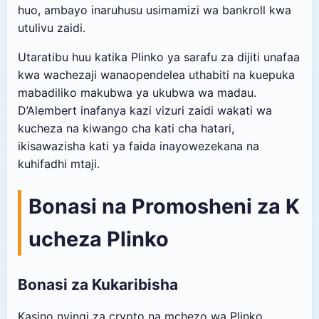
huo, ambayo inaruhusu usimamizi wa bankroll kwa
utulivu zaidi.
Utaratibu huu katika Plinko ya sarafu za dijiti unafaa
kwa wachezaji wanaopendelea uthabiti na kuepuka
mabadiliko makubwa ya ukubwa wa madau.
D’Alembert inafanya kazi vizuri zaidi wakati wa
kucheza na kiwango cha kati cha hatari,
ikisawazisha kati ya faida inayowezekana na
kuhifadhi mtaji.
Bonasi na Promosheni za K
ucheza Plinko
Bonasi za Kukaribisha
Kasino nyingi za crypto na mchezo wa Plinko