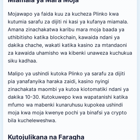
Mojawapo ya faida kuu za kucheza Plinko kwa
kutumia sarafu za dijiti ni kasi ya kufanya miamala.
Amana zinachakatwa karibu mara moja baada ya
uthibitisho katika blockchain, kawaida ndani ya
dakika chache, wakati katika kasino za mtandaoni
za kawaida uhamisho wa kibenki unaweza kuchukua
siku kadhaa.
Malipo ya ushindi kutoka Plinko ya sarafu za dijiti
pia yanafanyika haraka zaidi, kasino nyingi
zinachakata maombi ya kutoa kiotomatiki ndani ya
dakika 10-30. Kutokuwepo kwa wapatanishi katika
mfumo wa mabenki kunaruhusu kupokea ushindi
moja kwa moja kwenye pochi ya binafsi ya crypto
bila kucheleweshwa.
Kutojulikana na Faragha