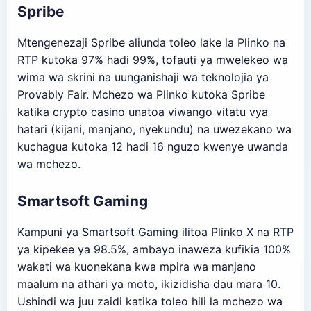
Spribe
Mtengenezaji Spribe aliunda toleo lake la Plinko na
RTP kutoka 97% hadi 99%, tofauti ya mwelekeo wa
wima wa skrini na uunganishaji wa teknolojia ya
Provably Fair. Mchezo wa Plinko kutoka Spribe
katika crypto casino unatoa viwango vitatu vya
hatari (kijani, manjano, nyekundu) na uwezekano wa
kuchagua kutoka 12 hadi 16 nguzo kwenye uwanda
wa mchezo.
Smartsoft Gaming
Kampuni ya Smartsoft Gaming ilitoa Plinko X na RTP
ya kipekee ya 98.5%, ambayo inaweza kufikia 100%
wakati wa kuonekana kwa mpira wa manjano
maalum na athari ya moto, ikizidisha dau mara 10.
Ushindi wa juu zaidi katika toleo hili la mchezo wa