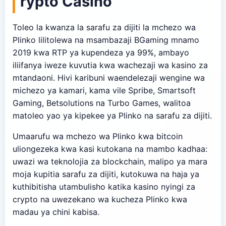
rypto Casino
Toleo la kwanza la sarafu za dijiti la mchezo wa
Plinko lilitolewa na msambazaji BGaming mnamo
2019 kwa RTP ya kupendeza ya 99%, ambayo
iliifanya iweze kuvutia kwa wachezaji wa kasino za
mtandaoni. Hivi karibuni waendelezaji wengine wa
michezo ya kamari, kama vile Spribe, Smartsoft
Gaming, Betsolutions na Turbo Games, walitoa
matoleo yao ya kipekee ya Plinko na sarafu za dijiti.
Umaarufu wa mchezo wa Plinko kwa bitcoin
uliongezeka kwa kasi kutokana na mambo kadhaa:
uwazi wa teknolojia za blockchain, malipo ya mara
moja kupitia sarafu za dijiti, kutokuwa na haja ya
kuthibitisha utambulisho katika kasino nyingi za
crypto na uwezekano wa kucheza Plinko kwa
madau ya chini kabisa.