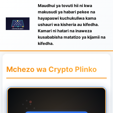
Maudhui ya tovuti hii ni kwa
makusudi ya habari pekee na
hayapaswi kuchukuliwa kama
ushauri wa kisheria au kifedha.
Kamari ni hatari na inaweza
kusababisha matatizo ya kijamii na
kifedha.
Mchezo wa Crypto Plinko