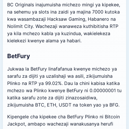
BC Originals inajumuisha michezo mingi ya kipekee,
na sehemu ya slots ina zaidi ya majina 7000 kutoka
kwa wasambazaji Hacksaw Gaming, Habanero na
Nolimit City. Wachezaji wanaweza kuthibitisha RTP
ya kila mchezo kabla ya kuzindua, wakielekeza
kielekezi kwenye alama ya habari.
BetFury
Jukwaa la BetFury linafafanua kwenye michezo ya
sarafu za dijiti ya uzalishaji wa asili, zikijumuisha
Plinko na RTP ya 99.02%. Dau la chini kabisa katika
mchezo wa Plinko kwenye BetFury ni 0.00000001 tu
katika sarafu zote za dijiti zinazosaidiwa,
zikijumuisha BTC, ETH, USDT na token yao ya BFG.
Kipengele cha kipekee cha BetFury Plinko ni Bitcoin
Jackpot, ambapo wachezaji wanakusanya herufi