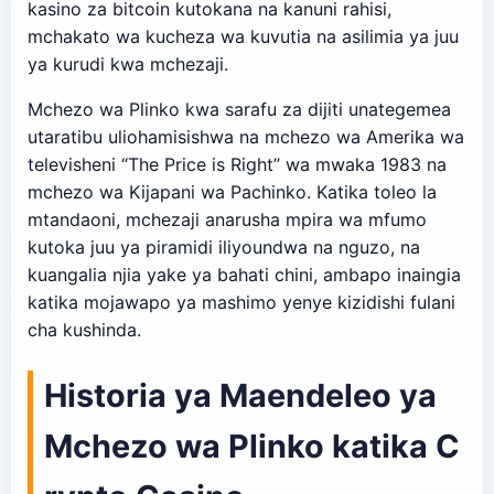
kasino za bitcoin kutokana na kanuni rahisi,
mchakato wa kucheza wa kuvutia na asilimia ya juu
ya kurudi kwa mchezaji.
Mchezo wa Plinko kwa sarafu za dijiti unategemea
utaratibu uliohamisishwa na mchezo wa Amerika wa
televisheni “The Price is Right” wa mwaka 1983 na
mchezo wa Kijapani wa Pachinko. Katika toleo la
mtandaoni, mchezaji anarusha mpira wa mfumo
kutoka juu ya piramidi iliyoundwa na nguzo, na
kuangalia njia yake ya bahati chini, ambapo inaingia
katika mojawapo ya mashimo yenye kizidishi fulani
cha kushinda.
Historia ya Maendeleo ya
Mchezo wa Plinko katika C