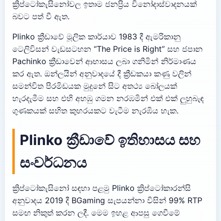
ක්‍රිප්ටෝකැසිනෝවල ඉතාම ජනප්‍රිය විනෝදාස්වාදනයක්
බවට පත් වී ඇත.
Plinko ක්‍රීඩාවේ මූලික කාර්යාව 1983 දී ඇමරිකානු
ටෙලිවිසන් වැඩසටහන “The Price is Right” සහ ජපාන
Pachinko ක්‍රීඩාවෙන් ආභාසය ලබා ගනිමින් නිර්මාණය
කර ඇත. ඔන්ලයින් අනුවාදයේ දී ක්‍රීඩකයා කණු වලින්
සමන්විත පිරමිඩයක මුදුනේ සිට අතථ්‍ය බෝලයක්
හැරදැමීම සහ එහි අහඹු ගමන නරඹමින් එක් එක් ලුහුබැඳ
ගුණකයක් සහිත කුහරයකට වැටීම නැරඹිය හැක.
Plinko ක්‍රීඩාවේ ඉතිහාසය සහ
සංවර්ධනය
ක්‍රිප්ටෝකැසිනෝ සඳහා පළමු Plinko ක්‍රිප්ටෝකාරන්සි
අනුවාදය 2019 දී BGaming සැපයන්නා විසින් 99% RTP
සමඟ නිකුත් කරන ලදී. මෙම ඉහළ ආපසු ගෙවීමේ