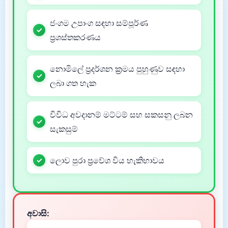
ජංගම උපාංග සඳහා සම්පූර්ණ
ප්‍රශස්තකරණය
නොමිලේ ප්‍රදර්ශන ක්‍රමය පුහුණුව සඳහා
ලබා ගත හැක
විවිධ අවදානම් මට්ටම් සහ සකසනු ලබන
සැකසුම්
ලොව පුරා ප්‍රවේශ විය හැකිභාවය
අවාසි: