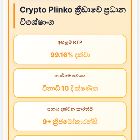
Crypto Plinko ක්‍රීඩාවේ ප්‍රධාන
විශේෂාංග
ඉහළම RTP
99.16% දක්වා
ගෙවීමේ වේගය
විනාඩි 10 දී ක්ෂණික
සහාය දක්වන කාරන්සි
9+ ක්‍රිප්ටෝකාරන්සි