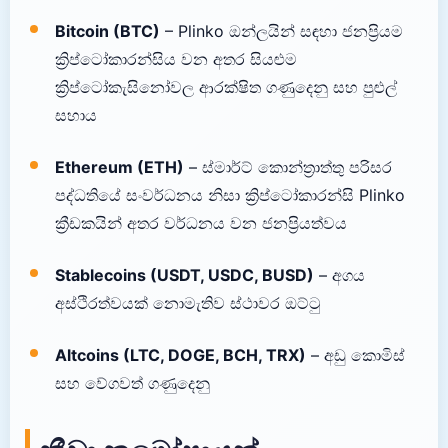
Bitcoin (BTC)
– Plinko ඔන්ලයින් සඳහා ජනප්‍රියම
ක්‍රිප්ටෝකාරන්සිය වන අතර සියළුම
ක්‍රිප්ටෝකැසිනෝවල ආරක්ෂිත ගණුදෙනු සහ පුළුල්
සහාය
Ethereum (ETH)
– ස්මාර්ට් කොන්ත්‍රාත්තු පරිසර
පද්ධතියේ සංවර්ධනය නිසා ක්‍රිප්ටෝකාරන්සි Plinko
ක්‍රීඩකයින් අතර වර්ධනය වන ජනප්‍රියත්වය
Stablecoins (USDT, USDC, BUSD)
– අගය
අස්ථිරත්වයක් නොමැතිව ස්ථාවර ඔට්ටු
Altcoins (LTC, DOGE, BCH, TRX)
– අඩු කොමිස්
සහ වේගවත් ගණුදෙනු