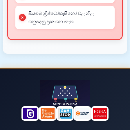
සියළුම ක්‍රිප්ටෝකැසිනෝ වල නිල
ගනුදෙනු ප්‍රකාශන නැත