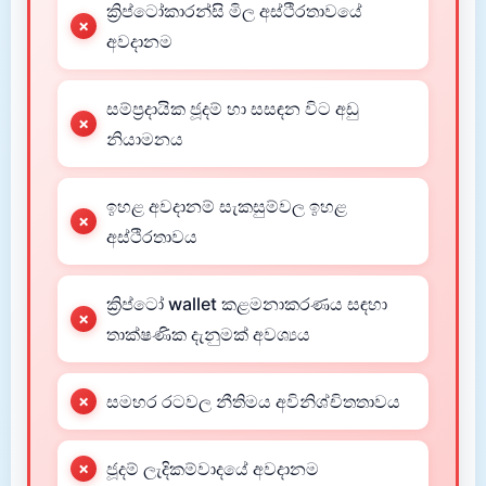
ක්‍රිප්ටෝකාරන්සි මිල අස්ථිරතාවයේ
අවදානම
සම්ප්‍රදායික ජූදම් හා සසඳන විට අඩු
නියාමනය
ඉහළ අවදානම් සැකසුම්වල ඉහළ
අස්ථිරතාවය
ක්‍රිප්ටෝ wallet කළමනාකරණය සඳහා
තාක්ෂණික දැනුමක් අවශ්‍යය
සමහර රටවල නීතිමය අවිනිශ්චිතතාවය
ජූදම් ලැදිකම්වාදයේ අවදානම