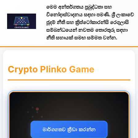
මෙම අන්තර්ගතය ප්‍රබුද්ධතා සහ
විනෝදාස්වාදනය සඳහා පමණි. ශ්‍රී ලංකාවේ
ජූදම් නීති සහ ක්‍රිප්ටෝකාරන්සි රෙගුලාසි
සම්බන්ධයෙන් නවතම තොරතුරු සඳහා
නීති සහායක් සමඟ සම්මත වන්න.
Crypto Plinko Game
මාර්ගගතව ක්‍රීඩා කරන්න