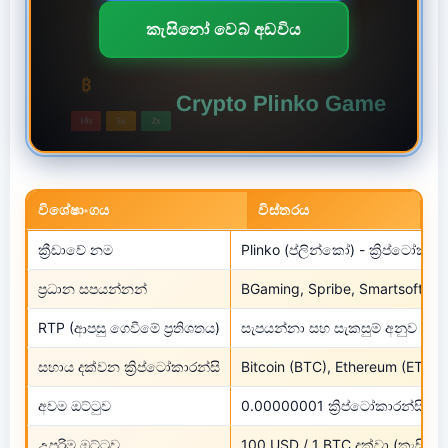
කැසිනෝ වෙබ් අඩවිය
විශේෂාංගය
විස්තරය
ක්‍රීඩාවේ නම
Plinko (ප්ලින්කෝ) - ක්‍රිප්ටෝකාර
ප්‍රධාන සපයන්නන්
BGaming, Spribe, Smartsoft Ga
RTP (ආපසු ගෙවීමේ ප්‍රතිශතය)
සැපයන්නා සහ සැකසුම් අනුව 96.
සහාය දක්වන ක්‍රිප්ටෝකාරන්සි
Bitcoin (BTC), Ethereum (ETH),
අවම ඔට්ටුව
0.00000001 ක්‍රිප්ටෝකාරන්සි / 
උපරිම ඔට්ටුව
100 USD / 1 BTC දක්වා (කැසින