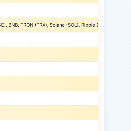
E), BNB, TRON (TRX), Solana (SOL), Ripple (XRP)