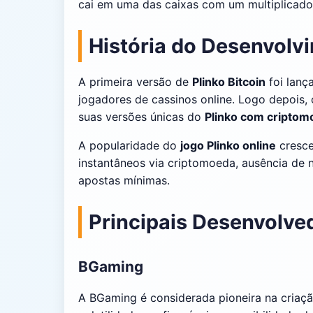
cai em uma das caixas com um multiplicado
História do Desenvolv
A primeira versão de
Plinko Bitcoin
foi lanç
jogadores de cassinos online. Logo depois
suas versões únicas do
Plinko com criptom
A popularidade do
jogo Plinko online
cresce
instantâneos via criptomoeda, ausência de 
apostas mínimas.
Principais Desenvolve
BGaming
A BGaming é considerada pioneira na criaç