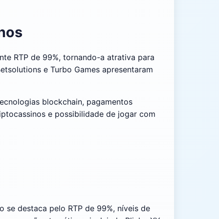
inos
te RTP de 99%, tornando-a atrativa para
Betsolutions e Turbo Games apresentaram
 tecnologias blockchain, pagamentos
iptocassinos e possibilidade de jogar com
go se destaca pelo RTP de 99%, níveis de