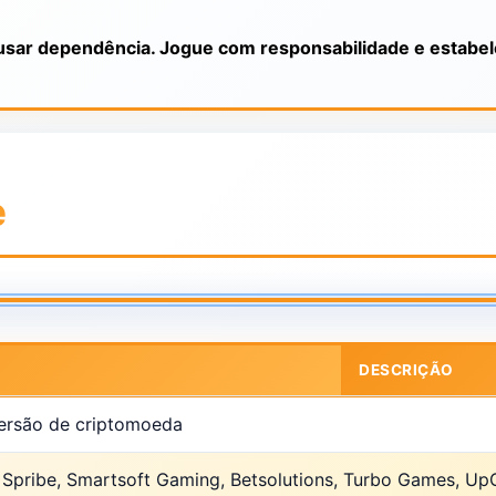
sar dependência. Jogue com responsabilidade e estabele
e
JOGAR ONLINE
SITE DO CASINO
DESCRIÇÃO
versão de criptomoeda
Spribe, Smartsoft Gaming, Betsolutions, Turbo Games, U